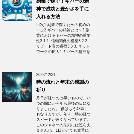
副業で稼ぐ！ギバーの精
神で成功と豊かさを手に
入れる方法
目次1 副業で稼ぐための初めの
一歩2 ギバーの精神とは？3 副
業におけるギバーの精神の重要
性3.1 1. 信頼関係の構築3.2 2.
リピート客の獲得3.3 3. ネット
ワークの拡大4 ギバーの精神を
…
2023/12/31
時の流れと年末の感謝の
祈り
月日が経つのは早いもので、い
つの間にか今年も最後の日にな
りましたね。 僕はもう43歳に
もなりますが、年々、時の経つ
スピードが速くなっています。
このジャネーの法則には逆らえ
ませんね。1日がとても貴重に