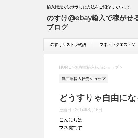
輸入転売で脱サラした方法をご紹介しています
のすけ@ebay輸入で稼がせ
ブログ
のすけリストラ物語
マネトラクエストＶ
HOME
>
無在庫輸入転売ショップ
>
無在庫輸入転売ショップ
どうすりゃ自由にな
更新日：
2014年8月16日
こんにちは
マネ虎です