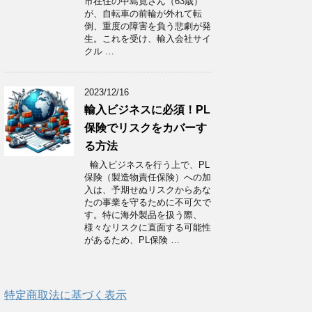
市在住の中島寛さん（63歳）
が、自転車の前輪が外れて転
倒、重度の障害を負う悲劇が発
生。これを受け、輸入会社サイ
クル …
2023/12/16
輸入ビジネスに必須！PL
保険でリスクをカバーす
る方法
輸入ビジネスを行う上で、PL
保険（製造物責任保険）への加
入は、予期せぬリスクからあな
たの事業を守るために不可欠で
す。特に海外製品を扱う際、
様々なリスクに直面する可能性
があるため、PL保険 …
特定商取法に基づく表示