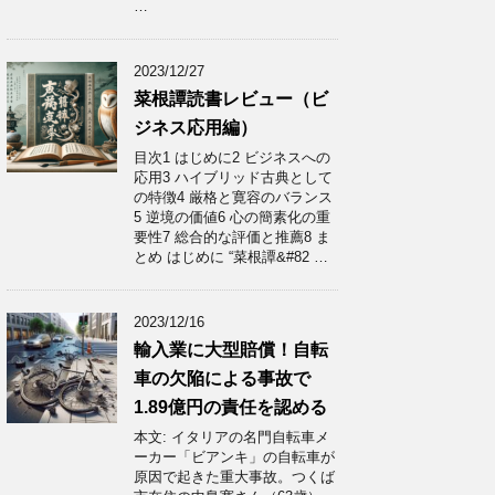
…
2023/12/27
菜根譚読書レビュー（ビ
ジネス応用編）
目次1 はじめに2 ビジネスへの
応用3 ハイブリッド古典として
の特徴4 厳格と寛容のバランス
5 逆境の価値6 心の簡素化の重
要性7 総合的な評価と推薦8 ま
とめ はじめに “菜根譚&#82 …
2023/12/16
輸入業に大型賠償！自転
車の欠陥による事故で
1.89億円の責任を認める
本文: イタリアの名門自転車メ
ーカー「ビアンキ」の自転車が
原因で起きた重大事故。つくば