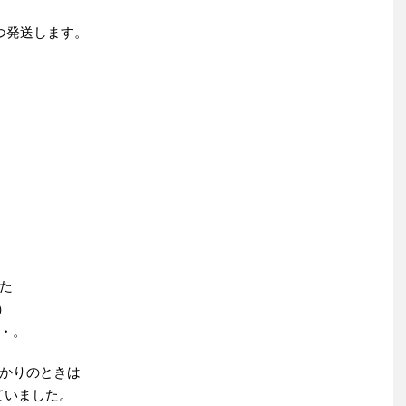
つ発送します。
た
）
・。
かりのときは
ていました。