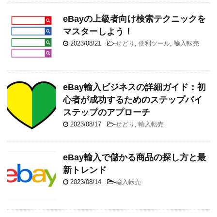
eBayの上級者向け検索テクニックを
マスターしよう！
2023/08/21
-
せどり
,
便利ツール
,
輸入転売
eBay輸入ビジネスの詳細ガイド：初
心者が成功するためのステップバイ
ステップのアプローチ
2023/08/17
-
せどり
,
輸入転売
eBay輸入で儲かる商品の探し方と最
新トレンド
2023/08/14
-
輸入転売