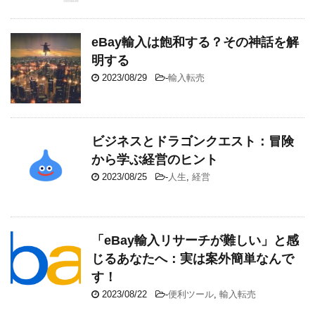
eBay輸入は飽和する？その神話を解
明する
2023/08/29
-
輸入転売
ビジネスとドラゴンクエスト：冒険
から学ぶ経営のヒント
2023/08/25
-
人生
,
経営
「eBay輸入リサーチが難しい」と感
じるあなたへ：実は案外簡単なんで
す！
2023/08/22
-
便利ツール
,
輸入転売