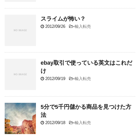
スライムが怖い？
2012/09/26
-
輸入転売
ebay取引で使っている英文はこれだ
け
2012/09/19
-
輸入転売
5分で5千円儲かる商品を見つけた方
法
2012/09/18
-
輸入転売