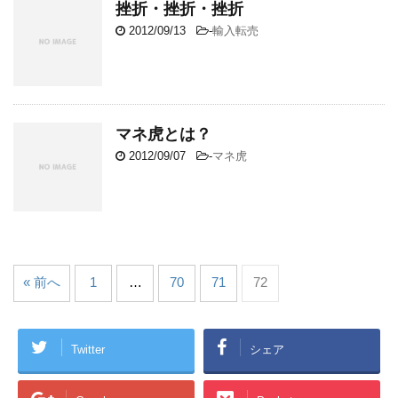
挫折・挫折・挫折
2012/09/13
-
輸入転売
マネ虎とは？
2012/09/07
-
マネ虎
« 前へ
1
…
70
71
72
Twitter
シェア