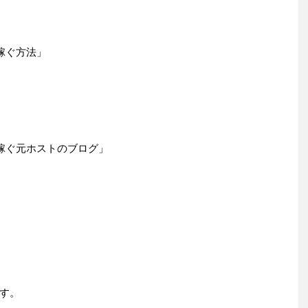
稼ぐ方法」
円稼ぐ元ホストのブログ」
す。