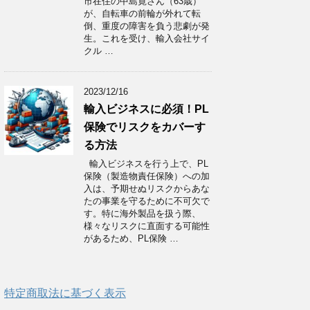
市在住の中島寛さん（63歳）
が、自転車の前輪が外れて転
倒、重度の障害を負う悲劇が発
生。これを受け、輸入会社サイ
クル …
2023/12/16
輸入ビジネスに必須！PL
保険でリスクをカバーす
る方法
輸入ビジネスを行う上で、PL
保険（製造物責任保険）への加
入は、予期せぬリスクからあな
たの事業を守るために不可欠で
す。特に海外製品を扱う際、
様々なリスクに直面する可能性
があるため、PL保険 …
特定商取法に基づく表示