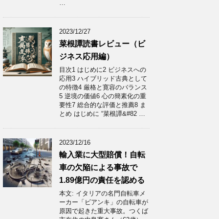
…
2023/12/27
菜根譚読書レビュー（ビ
ジネス応用編）
目次1 はじめに2 ビジネスへの
応用3 ハイブリッド古典として
の特徴4 厳格と寛容のバランス
5 逆境の価値6 心の簡素化の重
要性7 総合的な評価と推薦8 ま
とめ はじめに “菜根譚&#82 …
2023/12/16
輸入業に大型賠償！自転
車の欠陥による事故で
1.89億円の責任を認める
本文: イタリアの名門自転車メ
ーカー「ビアンキ」の自転車が
原因で起きた重大事故。つくば