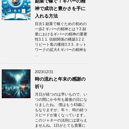
副業で稼ぐ！ギバーの精
神で成功と豊かさを手に
入れる方法
目次1 副業で稼ぐための初めの
一歩2 ギバーの精神とは？3 副
業におけるギバーの精神の重要
性3.1 1. 信頼関係の構築3.2 2.
リピート客の獲得3.3 3. ネット
ワークの拡大4 ギバーの精神を
…
2023/12/31
時の流れと年末の感謝の
祈り
月日が経つのは早いもので、い
つの間にか今年も最後の日にな
りましたね。 僕はもう43歳に
もなりますが、年々、時の経つ
スピードが速くなっています。
このジャネーの法則には逆らえ
ませんね。1日がとても貴重に