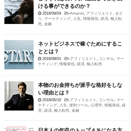
ける事ができるのか？
2018/09/04
-
Amazon
,
アフィリエイト
,
せど
り
,
マーケティング
,
人生
,
情報発信
,
経済
,
輸入転
売
,
金融
ネットビジネスで稼ぐためにするこ
ととは？
2018/08/01
-
アフィリエイト
,
コンサル
,
マー
ケティング
,
情報発信
,
経済
,
輸入転売
本物のお金持ちが派手な格好をしな
い理由とは？
2018/05/10
-
アフィリエイト
,
コンサル
,
マー
ケティング
,
人生
,
便利ツール
,
心理学
,
情報発信
,
経
営
,
経済
,
輸入転売
,
金融
日本人の年収のトップ４％になる方