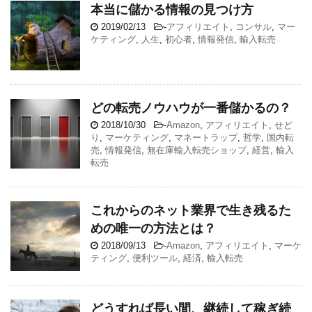
本当に儲かる情報の見つけ方
2019/02/13
-
アフィリエイト
,
コンサル
,
マー
ケティング
,
人生
,
初心者
,
情報発信
,
輸入転売
どの転売ノウハウが一番儲かるの？
2018/10/30
-
Amazon
,
アフィリエイト
,
せど
り
,
マーケティング
,
マネートラップ
,
哲学
,
国内転
売
,
情報発信
,
無在庫輸入転売ショップ
,
経営
,
輸入
転売
これからのネット業界で生き残るた
めの唯一の方法とは？
2018/09/13
-
Amazon
,
アフィリエイト
,
マーケ
ティング
,
便利ツール
,
経済
,
輸入転売
どうすれば長い間、継続して稼ぎ続