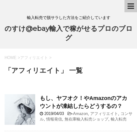
輸入転売で脱サラした方法をご紹介しています
のすけ@ebay輸入で稼がせるプロのブロ
グ
HOME
>
アフィリエイト
>
「アフィリエイト」 一覧
もし、ヤフオク！やAmazonのアカ
ウントが凍結したらどうするの？
2019/04/03
-
Amazon
,
アフィリエイト
,
コンサ
ル
,
情報発信
,
無在庫輸入転売ショップ
,
輸入転売