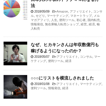
法
2018/05/09
-
Amazon
,
アフィリエイト
,
コンサ
ル
,
せどり
,
マーケティング
,
マネートラップ
,
メル
マガアフィリ
,
人生
,
便利ツール
,
初心者
,
国内転売
,
情報発信
,
無在庫輸入転売ショップ
,
経営
,
経済
,
輸
入転売
なぜ、ヒカキンさんは年収数億円も
稼げるようになったのか？
2018/05/07
-
アフィリエイト
,
コンサル
,
マー
ケティング
,
便利ツール
,
経済
○○○にリストを横流しされました
2018/01/08
-
アフィリエイト
,
マーケティング
,
便利ツール
,
情報発信
,
経済