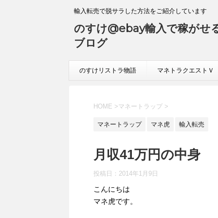
輸入転売で脱サラした方法をご紹介しています
のすけ@ebay輸入で稼がせ
ブログ
のすけリストラ物語
マネトラクエストＶ
HOME
>
マネートラップ
>
マネートラップ
マネ虎
輸入転売
月収41万円の中身
投稿日：
2014年1月9日
こんにちは
マネ虎です。