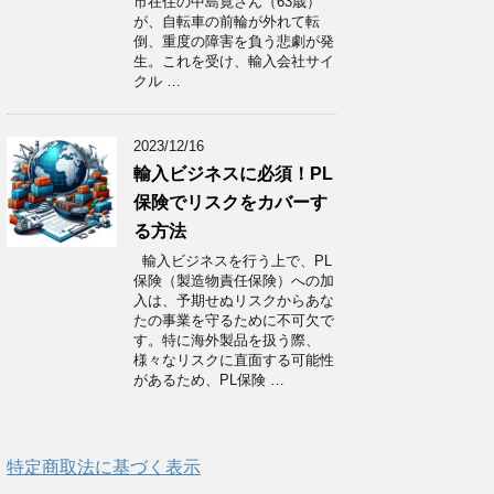
市在住の中島寛さん（63歳）
が、自転車の前輪が外れて転
倒、重度の障害を負う悲劇が発
生。これを受け、輸入会社サイ
クル …
2023/12/16
輸入ビジネスに必須！PL
保険でリスクをカバーす
る方法
輸入ビジネスを行う上で、PL
保険（製造物責任保険）への加
入は、予期せぬリスクからあな
たの事業を守るために不可欠で
す。特に海外製品を扱う際、
様々なリスクに直面する可能性
があるため、PL保険 …
特定商取法に基づく表示