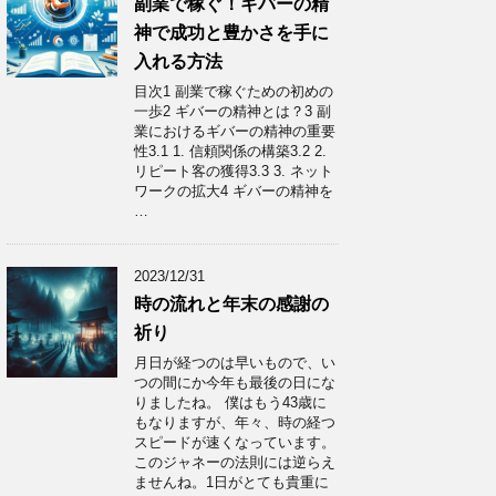
副業で稼ぐ！ギバーの精
神で成功と豊かさを手に
入れる方法
目次1 副業で稼ぐための初めの
一歩2 ギバーの精神とは？3 副
業におけるギバーの精神の重要
性3.1 1. 信頼関係の構築3.2 2.
リピート客の獲得3.3 3. ネット
ワークの拡大4 ギバーの精神を
…
2023/12/31
時の流れと年末の感謝の
祈り
月日が経つのは早いもので、い
つの間にか今年も最後の日にな
りましたね。 僕はもう43歳に
もなりますが、年々、時の経つ
スピードが速くなっています。
このジャネーの法則には逆らえ
ませんね。1日がとても貴重に