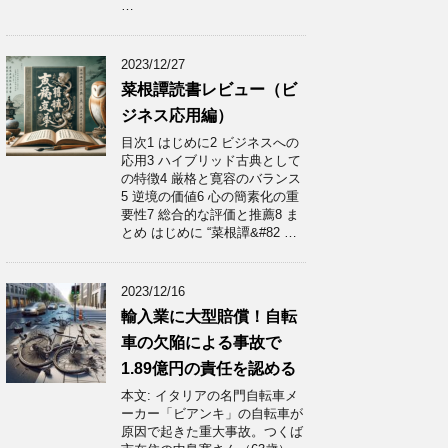
…
2023/12/27
菜根譚読書レビュー（ビ
ジネス応用編）
目次1 はじめに2 ビジネスへの
応用3 ハイブリッド古典として
の特徴4 厳格と寛容のバランス
5 逆境の価値6 心の簡素化の重
要性7 総合的な評価と推薦8 ま
とめ はじめに “菜根譚&#82 …
2023/12/16
輸入業に大型賠償！自転
車の欠陥による事故で
1.89億円の責任を認める
本文: イタリアの名門自転車メ
ーカー「ビアンキ」の自転車が
原因で起きた重大事故。つくば